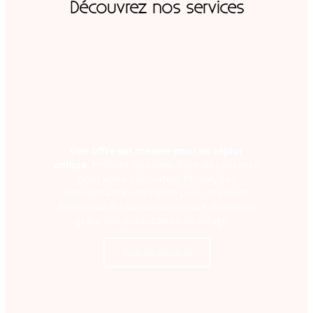
Découvrez nos services
Une offre sur mesure pour un séjour
unique.
Profitez du savoir-faire de Laurence
pour votre décoration florale, des
connaissances de Pierre pour une visite
historique du moulin ou encore du terroir
grâce aux producteurs du village…
Tous les services