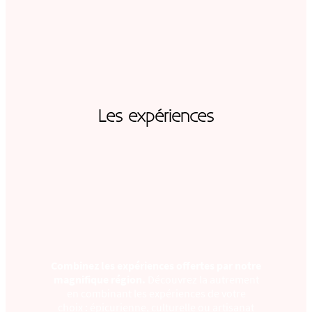
Les expériences
Combinez les expériences offertes par notre
magnifique région.
Découvrez la autrement
en combinant les expériences de votre
choix : épicurienne, culturelle ou artisanat